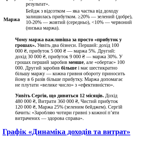
результат».
Бейдж з відсотком — яка частка від доходу
залишилась прибутком. ≥20% — зелений (добре),
Маржа
10-20% — жовтий (середньо), <10% — червоний
(низька маржа).
Чому маржа важливіша за просто «прибуток у
грошах».
Уявіть два бізнеси. Перший: дохід 100
000 ₴, прибуток 5 000 ₴ — маржа 5%. Другий:
дохід 30 000 ₴, прибуток 9 000 ₴ — маржа 30%. У
грошах перший заробив
менше
, але «обертає» 100
000. Другий заробив
більше
і має шестикратно
більшу маржу — кожна гривня обороту приносить
йому в 6 разів більше прибутку. Маржа допомагає
не плутати «велике число» з «ефективністю».
Уявіть Сергія, що дивиться 12 місяців.
Дохід
480 000 ₴, Витрати 360 000 ₴, Чистий прибуток
120 000 ₴, Маржа 25% (зеленим бейджем). Сергій
бачить: «Заробляю чотири гривні з кожної пʼяти
витрачених — здорова справа».
Графік «Динаміка доходів та витрат»