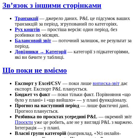
Звʼязок з іншими сторінками
Транзакції
— джерело даних. P&L це підсумок ваших
транзакцій за період, згрупований по категоріях.
Рух коштів
— простіша версія: один період, без
розбивки по місяцях.
Балансовий звіт
— поточний залишок, не результат за
період.
Довідники → Категорії
— категорії з підкатегоріями,
які ви бачите у таблиці.
Що поки не вміємо
Експорт у Excel/CSV
— поки лише
виписка-звіт
дає
експорт. Експорт P&L планується.
Бюджет vs факт
— поки тільки факт. Порівняння «що
було у плані» і «що вийшло» — у плані функціоналу.
Прогноз на наступний період
— лише фактичні дані.
Прогноз планується.
Розбивка по проєктах усередині P&L
— окремий звіт
Проєкти
уже це робить, але не у вигляді P&L з маржею.
Інтеграція — у плані.
Власні групи категорій
(наприклад, «Усі онлайн-