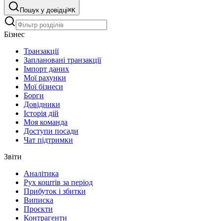
Пошук у довідці
⌘
K
Бізнес
Транзакції
Заплановані транзакції
Імпорт даних
Мої рахунки
Мої бізнеси
Борги
Довідники
Історія дій
Моя команда
Доступи посади
Чат підтримки
Звіти
Аналітика
Рух коштів за період
Прибуток і збитки
Виписка
Проєкти
Контрагенти