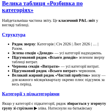
Велика таблиця «Розбивка по
категоріях»
Найдетальніша частина звіту. Це
класичний P&L-звіт
у
вигляді таблиці.
Структура
Рядок зверху
: Категорія | Січ 2026 | Лют 2026 | … |
Разом.
Зелена секція «Доходи»
— усі категорії надходжень.
Підсумковий рядок «Всього доходів»
зеленим зверху
таблиці витрат.
Червона секція «Витрати»
— усі категорії витрат.
Підсумковий рядок «Всього витрат»
червоним.
Великий жирний рядок «Чистий прибуток»
знизу —
для кожного місяця/кварталу окремо плюс підсумок за
весь період.
Категорії з підкатегоріями
Якщо у категорії є підкатегорії, рядок
збирається у згорнуту
групу зі стрілкою ▶
зліва. Натиснули на батьківську