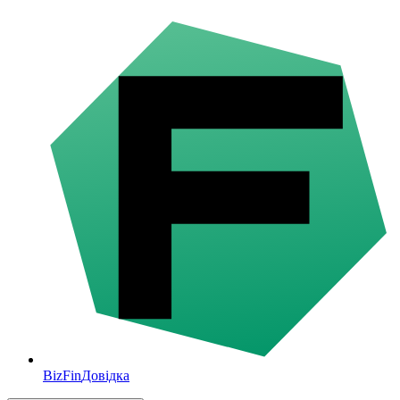
BizFin
Довідка