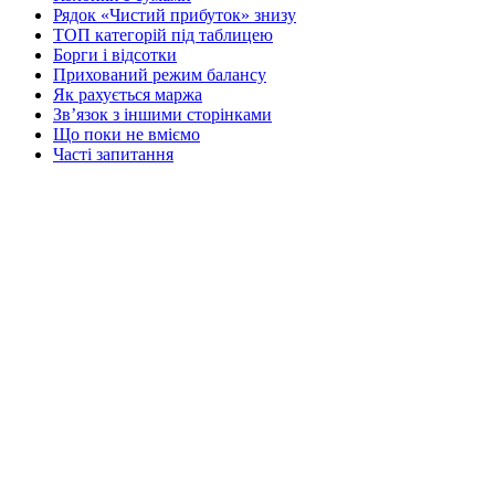
Рядок «Чистий прибуток» знизу
ТОП категорій під таблицею
Борги і відсотки
Прихований режим балансу
Як рахується маржа
Звʼязок з іншими сторінками
Що поки не вміємо
Часті запитання