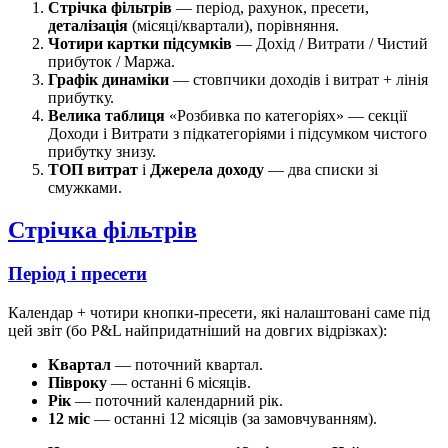
Стрічка фільтрів
— період, рахунок, пресети,
деталізація
(місяці/квартали), порівняння.
Чотири картки підсумків
— Дохід / Витрати / Чистий
прибуток / Маржа.
Графік динаміки
— стовпчики доходів і витрат + лінія
прибутку.
Велика таблиця
«Розбивка по категоріях» — секції
Доходи і Витрати з підкатегоріями і підсумком чистого
прибутку знизу.
ТОП витрат
і
Джерела доходу
— два списки зі
смужками.
Стрічка фільтрів
Період і пресети
Календар + чотири кнопки-пресети, які налаштовані саме під
цей звіт (бо P&L найпридатніший на довгих відрізках):
Квартал
— поточний квартал.
Півроку
— останні 6 місяців.
Рік
— поточний календарний рік.
12 міс
— останні 12 місяців (за замовчуванням).