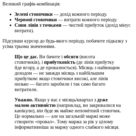
Великий графік-комбінація:
Зелені стовпчики
— дохід кожного періоду.
Червоні стовпчики
— витрати кожного періоду.
Синя лінія з точками
— чистий прибуток (дохід мінус
витрати).
Підсувши курсор до будь-якого періоду, побачите підказку з
усіма трьома значеннями.
Що це дає.
Ви бачите і
обсяги
(висота
стовпчиків), і
прибутковість
(де лінія прибутку
йде вгору, а де провалюється). Місяць з найвищим
доходом — не завжди місяць з найбільшим
прибутком: якщо стовпчики високі, але лінія
низько — багато заробили і так само багато
витратили.
Уважно.
Якщо у вас є місяць/квартал з
дуже
малою активністю
(наприклад, ви закривалися на
канікули), він буде як майже непомітний стовпчик.
Це нормально — але на загальній маржі може
створити «провал». Тому маржа за рік у цілому
інформативніша за маржу одного слабкого місяця.