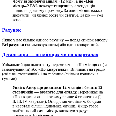
Чому за замовчуванням «12 міс», а не «Цей
місяць»?
P&L показує
тенденцію
, а тенденція
видно на довгому проміжку. За один місяць важко
зрозуміти, чи бізнес росте чи стагнує. За рік — уже
ясно.
Рахунок
Якщо у вас більше одного рахунку — поряд список вибору:
Всі рахунки
(за замовчуванням) або один конкретний.
Деталізація — по місяцях чи по кварталах
Унікальний для цього звіту перемикач —
«По місяцях»
(за
замовчуванням) або
«По кварталах»
. Впливає і на графік
(скільки стовпчиків), і на таблицю (скільки колонок із
сумами).
Уявіть Анну, що дивиться 12 місяців і бачить 12
стовпчиків — забагато для огляду.
Перемикає на
«По кварталах» — і отримує лише 4 стовпчики (I,
II, III, IV квартали). Огляд став чистішим, бо суми
в кварталі більші і динаміка чіткіша. Якщо треба
знайти «який саме місяць виглянув з ряду» —
повертає «По місяцях».