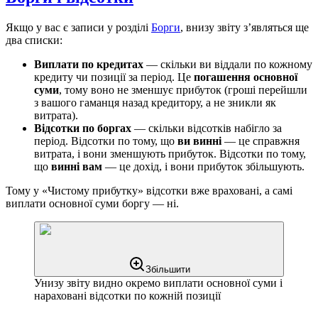
Якщо у вас є записи у розділі
Борги
, внизу звіту зʼявляться ще
два списки:
Виплати по кредитах
— скільки ви віддали по кожному
кредиту чи позиції за період. Це
погашення основної
суми
, тому воно не зменшує прибуток (гроші перейшли
з вашого гаманця назад кредитору, а не зникли як
витрата).
Відсотки по боргах
— скільки відсотків набігло за
період. Відсотки по тому, що
ви винні
— це справжня
витрата, і вони зменшують прибуток. Відсотки по тому,
що
винні вам
— це дохід, і вони прибуток збільшують.
Тому у «Чистому прибутку» відсотки вже враховані, а самі
виплати основної суми боргу — ні.
Збільшити
Унизу звіту видно окремо виплати основної суми і
нараховані відсотки по кожній позиції