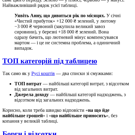
Найважливіший рядок усієї таблиці.
Уявіть Анну, що дивиться рік по місяцях.
У січні
«Чистий прибуток» +12 000 ₴ зелений, у лютому
−3 000 ₴ червоний (закупила великий завоз
сировини), у березні +18 000 ₴ зелений. Вона
одразу бачить, що лютневий мінус компенсувався
мартом — і це не системна проблема, а одиничний
випадок.
ТОП категорій під таблицею
Так само як у
Русі коштів
— два списки зі смужками:
ТОП витрат
— найбільші категорії витрат, з відсотком
від загальних витрат.
Джерела доходу
— найбільші категорії надходжень, з
відсотком від загальних надходжень.
Корисно, коли треба швидко відповісти «
на що йде
найбільше грошей
» і «
що найбільше приносить
», без
копання у великій таблиці.
Борги і відсотки