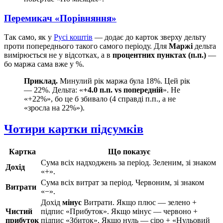
Перемикач «Порівняння»
Так само, як у
Русі коштів
— додає до карток зверху дельту
проти попереднього такого самого періоду. Для
Маржі
дельта
вимірюється не у відсотках, а в
процентних пунктах (п.п.)
—
бо маржа сама вже у %.
Приклад.
Минулий рік маржа була 18%. Цей рік
— 22%. Дельта: «
+4.0 п.п. vs попередній
». Не
«+22%», бо це б збивало (4 справді п.п., а не
«зросла на 22%»).
Чотири картки підсумків
Картка
Що показує
Сума всіх надходжень за період. Зеленим, зі знаком
Дохід
«+».
Сума всіх витрат за період. Червоним, зі знаком
Витрати
«−».
Дохід
мінус
Витрати. Якщо плюс — зелено +
Чистий
підпис «Прибуток». Якщо мінус — червоно +
прибуток
підпис «Збиток». Якщо нуль — сіро + «Нульовий