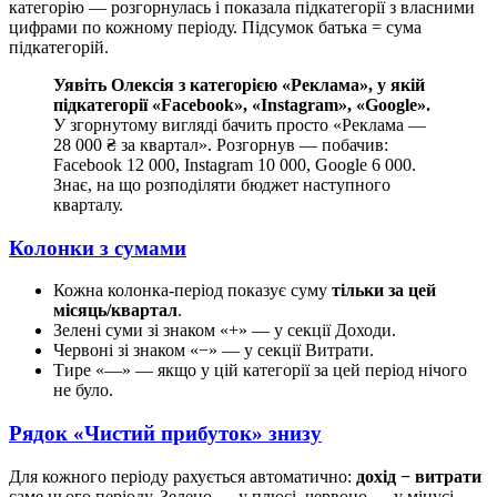
категорію — розгорнулась і показала підкатегорії з власними
цифрами по кожному періоду. Підсумок батька = сума
підкатегорій.
Уявіть Олексія з категорією «Реклама», у якій
підкатегорії «Facebook», «Instagram», «Google».
У згорнутому вигляді бачить просто «Реклама —
28 000 ₴ за квартал». Розгорнув — побачив:
Facebook 12 000, Instagram 10 000, Google 6 000.
Знає, на що розподіляти бюджет наступного
кварталу.
Колонки з сумами
Кожна колонка-період показує суму
тільки за цей
місяць/квартал
.
Зелені суми зі знаком «+» — у секції Доходи.
Червоні зі знаком «−» — у секції Витрати.
Тире «—» — якщо у цій категорії за цей період нічого
не було.
Рядок «Чистий прибуток» знизу
Для кожного періоду рахується автоматично:
дохід − витрати
саме цього періоду. Зелено — у плюсі, червоно — у мінусі.