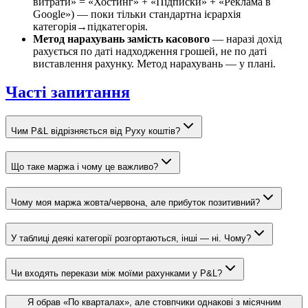
витрати» = «Хостинг» + «Підписки» + «Реклама в
Google») — поки тільки стандартна ієрархія
категорія→підкатегорія.
Метод нарахувань замість касового
— наразі дохід
рахується по даті надходження грошей, не по даті
виставлення рахунку. Метод нарахувань — у плані.
Часті запитання
Чим P&L відрізняється від Руху коштів?
Що таке маржа і чому це важливо?
Чому моя маржа жовта/червона, але прибуток позитивний?
У таблиці деякі категорії розгортаються, інші — ні. Чому?
Чи входять перекази між моїми рахунками у P&L?
Я обрав «По кварталах», але стовпчики однакові з місячним