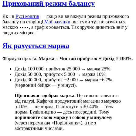
Прихований режим балансу
Як і в
Русі коштів
— якщо ви ввімкнули режим прихованого
балансу на сторінці
Мої рахунки
, всі суми тут показуються
маскою
, а графік ховається. Так зручно дивитись звіт у
••••
людних місцях.
Як рахується маржа
Формула проста:
Маржа = Чистий прибуток ÷ Дохід × 100%
.
Дохід 100 000, прибуток 25 000 → маржа 25%.
Дохід 50 000, прибуток 5 000 → маржа 10%.
Дохід 30 000, прибуток −2 000 → маржа −6.7%
(червоний бейдж — у мінусі).
Що означає «добра» маржа.
Це сильно залежить
від галузі. Кафе чи продуктовий магазин з маржею
5-10% — це норма. IT-послуги з 30-40% — теж
норма. Будівництво — десь посередині. Тому
порівнюйте свою маржу з собою у минулому
(через перемикач «Порівняння»), а не з
абстрактними числами.