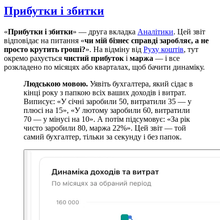
Прибутки і збитки
«
Прибутки і збитки
» — друга вкладка
Аналітики
. Цей звіт
відповідає на питання «
чи мій бізнес справді заробляє, а не
просто крутить гроші?
». На відміну від
Руху коштів
, тут
окремо рахується
чистий прибуток
і
маржа
— і все
розкладено по місяцях або кварталах, щоб бачити динаміку.
Людською мовою.
Уявіть бухгалтера, який сідає в
кінці року з папкою всіх ваших доходів і витрат.
Виписує: «У січні заробили 50, витратили 35 — у
плюсі на 15», «У лютому заробили 60, витратили
70 — у мінусі на 10». А потім підсумовує: «За рік
чисто заробили 80, маржа 22%». Цей звіт — той
самий бухгалтер, тільки за секунду і без папок.