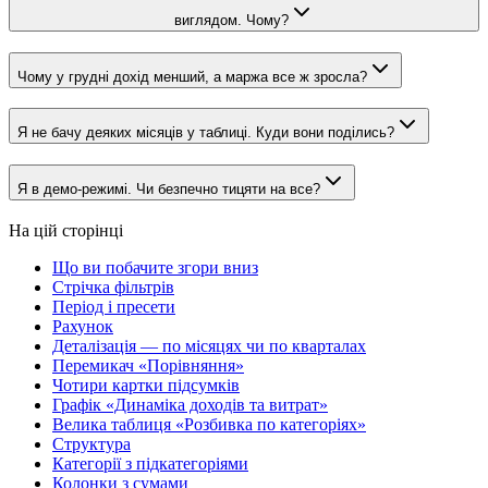
виглядом. Чому?
Чому у грудні дохід менший, а маржа все ж зросла?
Я не бачу деяких місяців у таблиці. Куди вони поділись?
Я в демо-режимі. Чи безпечно тицяти на все?
На цій сторінці
Що ви побачите згори вниз
Стрічка фільтрів
Період і пресети
Рахунок
Деталізація — по місяцях чи по кварталах
Перемикач «Порівняння»
Чотири картки підсумків
Графік «Динаміка доходів та витрат»
Велика таблиця «Розбивка по категоріях»
Структура
Категорії з підкатегоріями
Колонки з сумами