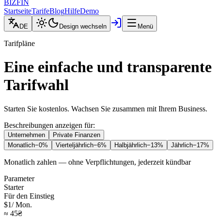
BIZFIN
Startseite
Tarife
Blog
Hilfe
Demo
DE
Design wechseln
Menü
Tarifpläne
Eine einfache und transparente
Tarifwahl
Starten Sie kostenlos. Wachsen Sie zusammen mit Ihrem Business.
Beschreibungen anzeigen für:
Unternehmen
Private Finanzen
Monatlich
−0%
Vierteljährlich
−6%
Halbjährlich
−13%
Jährlich
−17%
Monatlich zahlen — ohne Verpflichtungen, jederzeit kündbar
Parameter
Starter
Für den Einstieg
$1
/
Mon.
≈ 45₴